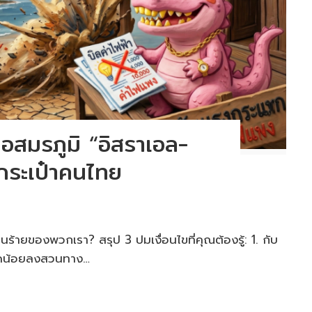
ื่อสมรภูมิ “อิสราเอล-
งกระเป๋าคนไทย
้ายของพวกเรา? สรุป 3 ปมเงื่อนไขที่คุณต้องรู้: 1. กับ
มลดน้อยลงสวนทาง…